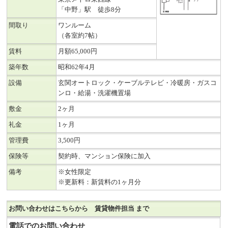
「中野」駅 徒歩8分
間取り
ワンルーム
（各室約7帖）
賃料
月額
65,000
円
築年数
昭和62年4月
設備
玄関オートロック・ケーブルテレビ・冷暖房・ガスコ
ンロ・給湯・洗濯機置場
敷金
2ヶ月
礼金
1ヶ月
管理費
3,500円
保険等
契約時、マンション保険に加入
備考
※女性限定
※更新料：新賃料の1ヶ月分
お問い合わせはこちらから 賃貸物件担当 まで
電話でのお問い合わせ